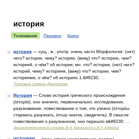
история
Толкование
Перевод
Книги
история
— сущ., ж., употр. очень часто Морфология: (нет)
31
чего? истории, чему? истории, (вижу) что? историю, чем?
историей, о чём? об истории; мн. что? истории, (нет) чего?
историй, чему? историям, (вижу) что? истории, чем?
историями, о чём? об историях 1.&#8230; …
Толковый словарь Дмитриева
История
— Слово история греческого происхождения
32
(ίστορία); оно значило, первоначально, исследование,
разузнавание, повествование о том, что узнано (ίστορέω
стараюсь разузнать, ίστωρ знаток, свидетель). В смысле
повествования о разузнанном, оно перешло в&#8230; …
Энциклопедический словарь Ф.А. Брокгауза и И.А. Ефрона