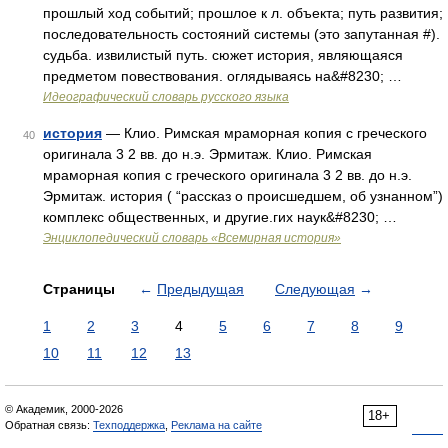
прошлый ход событий; прошлое к л. объекта; путь развития;
последовательность состояний системы (это запутанная #).
судьба. извилистый путь. сюжет история, являющаяся
предметом повествования. оглядываясь на&#8230; …
Идеографический словарь русского языка
история
— Клио. Римская мраморная копия с греческого
40
оригинала 3 2 вв. до н.э. Эрмитаж. Клио. Римская
мраморная копия с греческого оригинала 3 2 вв. до н.э.
Эрмитаж. история ( “рассказ о происшедшем, об узнанном”)
комплекс общественных, и другие.гих наук&#8230; …
Энциклопедический словарь «Всемирная история»
Страницы
←
Предыдущая
Следующая
→
1
2
3
4
5
6
7
8
9
10
11
12
13
© Академик, 2000-2026
18+
Обратная связь:
Техподдержка
,
Реклама на сайте