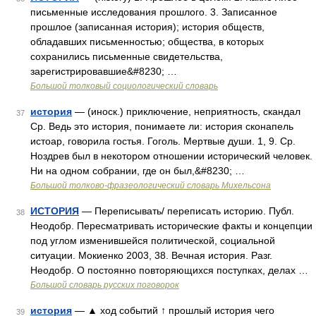
письменные исследования прошлого. 3. Записанное
прошлое (записанная история); история обществ,
обладавших письменностью; общества, в которых
сохранились письменные свидетельства,
зарегистрировавшие&#8230; …
Большой толковый социологический словарь
история
— (иноск.) приключение, неприятность, скандал
37
Ср. Ведь это история, понимаете ли: история сконапель
истоар, говорила гостья. Гоголь. Мертвые души. 1, 9. Ср.
Ноздрев был в некотором отношении исторический человек.
Ни на одном собрании, где он был,&#8230; …
Большой толково-фразеологический словарь Михельсона
ИСТОРИЯ
— Переписывать/ переписать историю. Публ.
38
Неодобр. Пересматривать исторические факты и концепции
под углом изменившейся политической, социальной
ситуации. Мокиенко 2003, 38. Вечная история. Разг.
Неодобр. О постоянно повторяющихся поступках, делах …
Большой словарь русских поговорок
история
— ▲ ход событий ↑ прошлый история чего
39