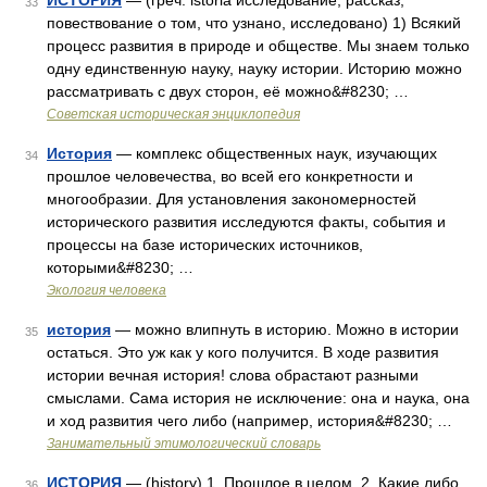
ИСТОРИЯ
— (греч. istoria исследование, рассказ,
33
повествование о том, что узнано, исследовано) 1) Всякий
процесс развития в природе и обществе. Мы знаем только
одну единственную науку, науку истории. Историю можно
рассматривать с двух сторон, её можно&#8230; …
Советская историческая энциклопедия
История
— комплекс общественных наук, изучающих
34
прошлое человечества, во всей его конкретности и
многообразии. Для установления закономерностей
исторического развития исследуются факты, события и
процессы на базе исторических источников,
которыми&#8230; …
Экология человека
история
— можно влипнуть в историю. Можно в истории
35
остаться. Это уж как у кого получится. В ходе развития
истории вечная история! слова обрастают разными
смыслами. Сама история не исключение: она и наука, она
и ход развития чего либо (например, история&#8230; …
Занимательный этимологический словарь
ИСТОРИЯ
— (history) 1. Прошлое в целом. 2. Какие либо
36